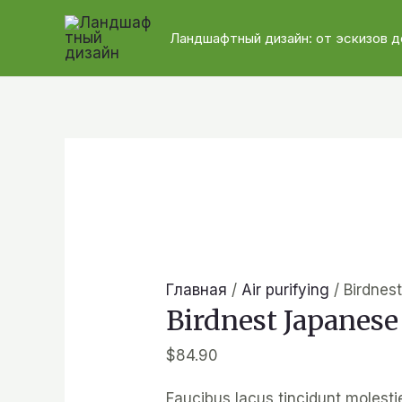
Ландшафтный дизайн: от эскизов д
Главная
/
Air purifying
/ Birdnes
Birdnest Japanese
$
84.90
Faucibus lacus tincidunt molest