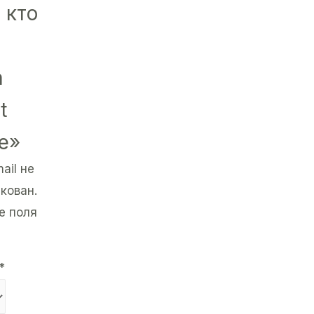
 кто
а
t
e»
ail не
кован.
е поля
*