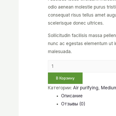
odio aenean molestie purus tris
consequat risus tellus amet au
scelerisque donec ultrices.
Sollicitudin facilisis massa pelle
nunc ac egestas elementum ut in
malesuada.
В Корзину
Категории:
Air purifying
,
Medium
Описание
Отзывы (0)