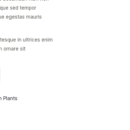
tique sed tempor
gue egestas mauris
ntesque in ultrices enim
 ornare sit
 Plants