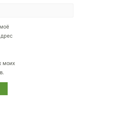
 моё
адрес
я
 моих
в.