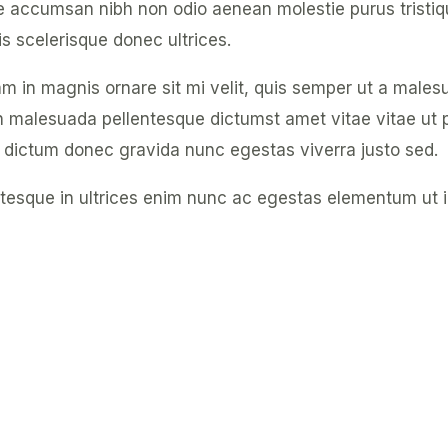
ie accumsan nibh non odio aenean molestie purus tristi
s scelerisque donec ultrices.
am in magnis ornare sit mi velit, quis semper ut a male
in malesuada pellentesque dictumst amet vitae vitae ut
 dictum donec gravida nunc egestas viverra justo sed.
lentesque in ultrices enim nunc ac egestas elementum ut 