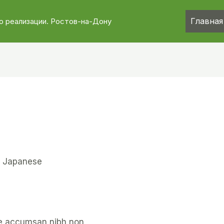
Главная
о реализации. Ростов-на-Дону
t Japanese
ie accumsan nibh non