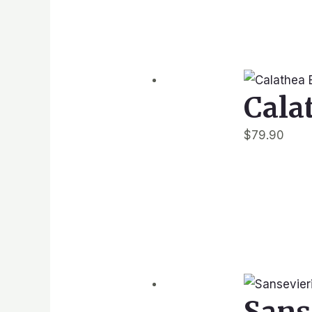
Cala
$
79.90
Sans