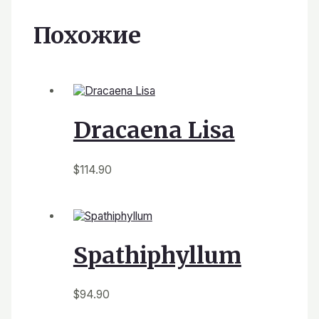
Похожие
Dracaena Lisa
$
114.90
Spathiphyllum
$
94.90