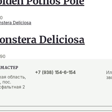
lden Pothos Pole
90
nstera Deliciosa
.90
МАСТЕР
+7 (938) 154-6-154
Ил
кая область,
зв
 пос.
сфальтная 2