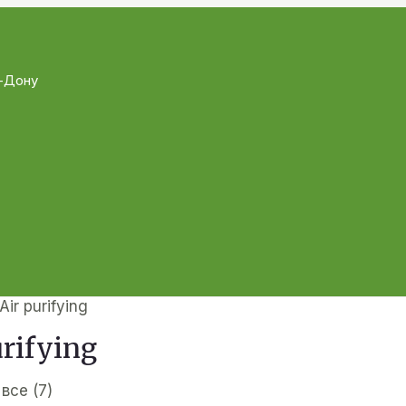
а-Дону
Air purifying
urifying
все (7)