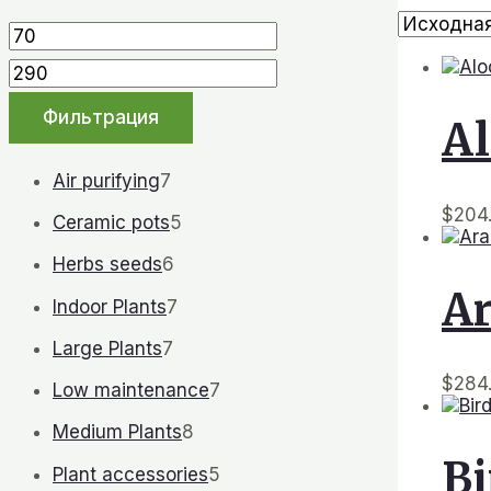
Фильтрация
Al
Air purifying
7
$
204
Ceramic pots
5
Herbs seeds
6
Ar
Indoor Plants
7
Large Plants
7
$
284
Low maintenance
7
Medium Plants
8
Bi
Plant accessories
5